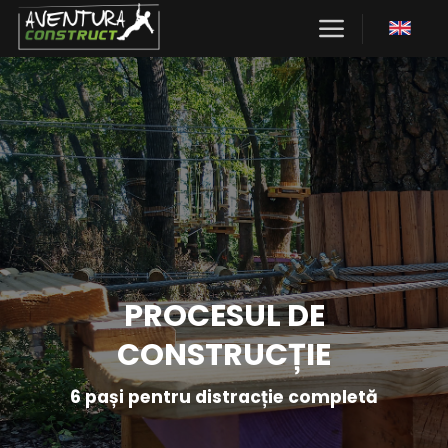
Skip
to
content
PROCESUL DE
CONSTRUCȚIE
6 pași pentru distracție completă