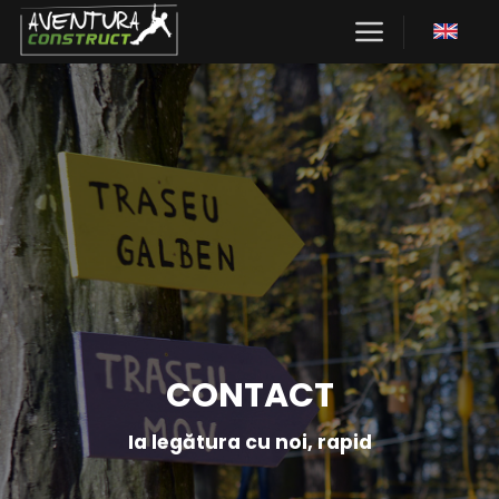
Skip
to
content
CONTACT
Ia legătura cu noi, rapid