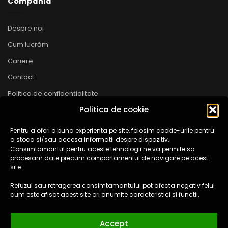
Compania
Despre noi
Cum lucrăm
Cariere
Contact
Politica de confidențialitate
Politica de cookie
Politica de Cookie
Pentru a oferi o buna experienta pe site, folosim cookie-urile pentru
Mapet Group SRL
a stoca si/sau accesa informatii despre dispozitiv.
Consimtamantul pentru aceste tehnologii ne va permite sa
CUI: RO10399392 | J08 /338 /1998
procesam date precum comportamentul de navigare pe acest
site.
Cum ne găsești?
Refuzul sau retragerea consimtamantului pot afecta negativ felul
E-mail:
cum este afisat acest site ori anumite caracteristici si functii.
contact@parcurideaventura.ro
Accept