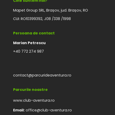
Cine suntem noi?
Mapet Group SRL, Brașov, jud. Brașov, RO
CUI: RO10399392, J08 /338 /1998
Persoana de contact
Marian Petrescu
+40 772 274 987
contact@parcurideaventura.ro
Parcurile noastre
www.club-aventura.ro
Email:
office@club-aventura.ro